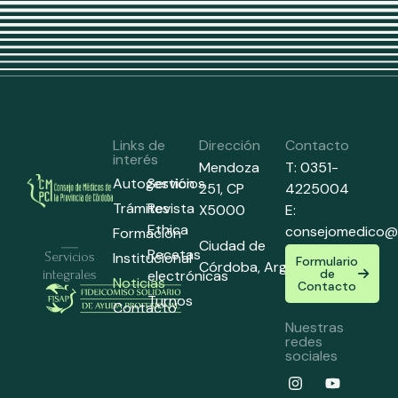
Links de
Dirección
Contacto
interés
Mendoza
T: 0351-
Autogestión
Servicios
251,
CP
4225004
Trámites
Revista
X5000
E:
Ethica
consejomedico@
Formación
Ciudad de
Recetas
Institucional
Servicios
Formulario
Córdoba,
Argentina
de
electrónicas
integrales
Noticias
Contacto
Turnos
Contacto
Nuestras
redes
sociales