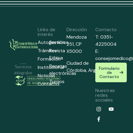
Links de
Dirección
Contacto
interés
Mendoza
T: 0351-
Autogestión
Servicios
251,
CP
4225004
Trámites
Revista
X5000
E:
Ethica
consejomedico@
Formación
Ciudad de
Recetas
Institucional
Servicios
Formulario
Córdoba,
Argentina
de
electrónicas
integrales
Noticias
Contacto
Turnos
Contacto
Nuestras
redes
sociales