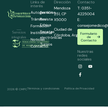
Links de
Dirección
Contacto
interés
Mendoza
T: 0351-
Autogestión
Servicios
251,
CP
4225004
Trámites
Revista
X5000
E:
Ethica
consejomedico@
Formación
Ciudad de
Recetas
Institucional
Servicios
Formulario
Córdoba,
Argentina
de
electrónicas
integrales
Noticias
Contacto
Turnos
Contacto
Nuestras
redes
sociales
Términos y condiciones
Política de Privacidad
2026 © CMPC