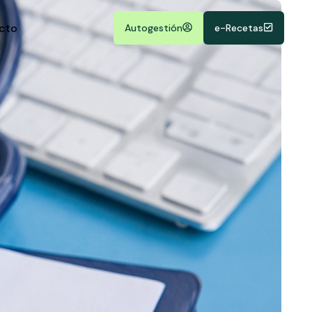
cto
Autogestión
e-Recetas