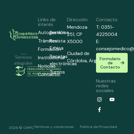
Links de
Dirección
Contacto
interés
Mendoza
T: 0351-
Autogestión
Servicios
251,
CP
4225004
Trámites
Revista
X5000
E:
Ethica
consejomedico@
Formación
Ciudad de
Recetas
Institucional
Servicios
Formulario
Córdoba,
Argentina
de
electrónicas
integrales
Noticias
Contacto
Turnos
Contacto
Nuestras
redes
sociales
Términos y condiciones
Política de Privacidad
2026 © CMPC