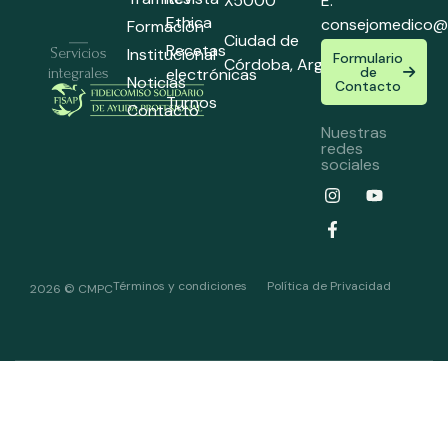
X5000
E:
Ethica
consejomedico@
Formación
Ciudad de
Recetas
Institucional
Servicios
Formulario
Córdoba,
Argentina
de
electrónicas
integrales
Noticias
Contacto
Turnos
Contacto
Nuestras
redes
sociales
Términos y condiciones
Política de Privacidad
2026 © CMPC