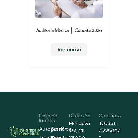
Auditoría Médica │ Cohorte 2026
Ver curso
Links de
Dirección
Contacto
interés
Mendoza
T: 0351-
Autogestión
Servicios
251,
CP
4225004
Trámites
Revista