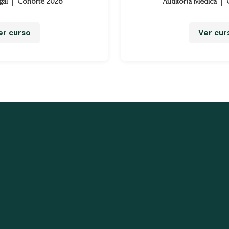
gal │ Cohorte 2026
Auditoría Médica │
er curso
Ver cur