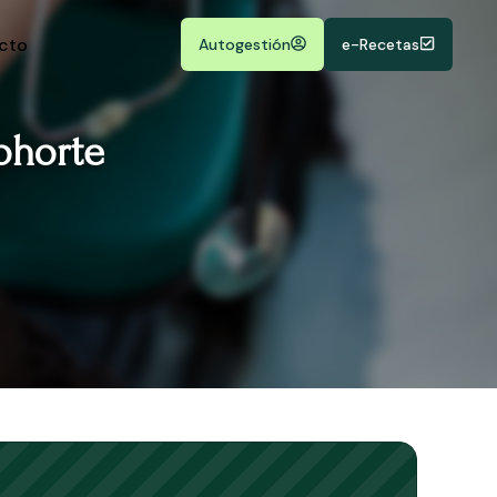
cto
Autogestión
e-Recetas
ohorte