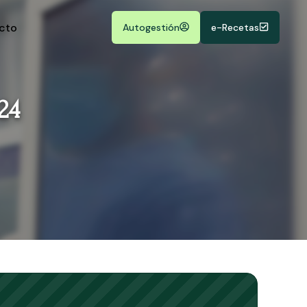
cto
Autogestión
e-Recetas
24