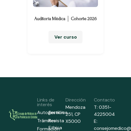
Auditoría Médica │ Cohorte 2026
Ver curso
Links de
Dirección
Contacto
interés
Mendoza
T: 0351-
Autogestión
Servicios
251,
CP
4225004
Trámites
Revista
X5000
E:
Ethica
consejomedico@
Formación