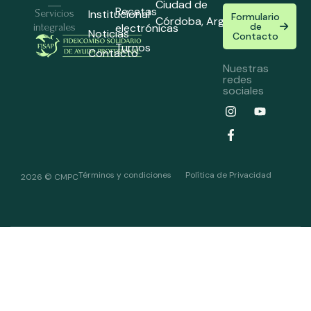
Ciudad de
Recetas
Institucional
Servicios
Formulario
Córdoba,
Argentina
de
electrónicas
integrales
Noticias
Contacto
Turnos
Contacto
Nuestras
redes
sociales
Términos y condiciones
Política de Privacidad
2026 © CMPC