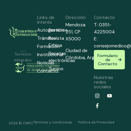
Links de
Dirección
Contacto
interés
Mendoza
T: 0351-
Autogestión
Servicios
251,
CP
4225004
Trámites
Revista
X5000
E:
Ethica
consejomedico@
Formación
Ciudad de
Recetas
Institucional
Servicios
Formulario
Córdoba,
Argentina
de
electrónicas
integrales
Noticias
Contacto
Turnos
Contacto
Nuestras
redes
sociales
Términos y condiciones
Política de Privacidad
2026 © CMPC