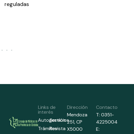
reguladas
Links de
Dirección
Contacto
interés
Mendoza
T: 0351-
Autogestión
Servicios
251,
CP
4225004
Trámites
Revista
X5000
E: