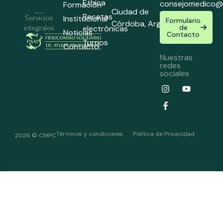
Ethica
consejomedico@
Formación
Ciudad de
Recetas
Institucional
Servicios
Formulario
Córdoba,
Argentina
de
electrónicas
integrales
Noticias
Contacto
Turnos
Contacto
Nuestras
redes
sociales
Términos y condiciones
Política de Privacidad
2026 © CMPC