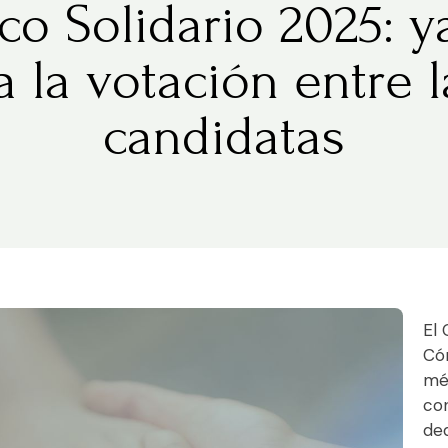
o Solidario 2025: y
a la votación entre l
candidatas
El 
Cór
méd
co
ded