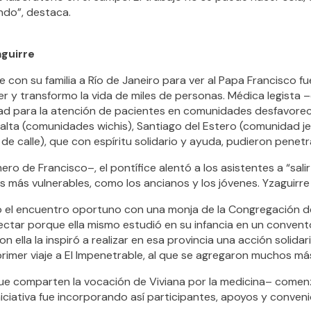
do”, destaca.
aguirre
e con su familia a Río de Janeiro para ver al Papa Francisco fu
r y transformo la vida de miles de personas. Médica legista –
dad para la atención de pacientes en comunidades desfavorec
 Salta (comunidades wichis), Santiago del Estero (comunidad j
 de calle), que con espíritu solidario y ayuda, pudieron penetr
imero de Francisco–, el pontífice alentó a los asistentes a “sal
s más vulnerables, como los ancianos y los jóvenes. Yzaguirre l
ó el encuentro oportuno con una monja de la Congregación de
tar porque ella mismo estudió en su infancia en un convento 
n ella la inspiró a realizar en esa provincia una acción solidari
rimer viaje a El Impenetrable, al que se agregaron muchos má
que comparten la vocación de Viviana por la medicina– comen
iciativa fue incorporando así participantes, apoyos y conveni