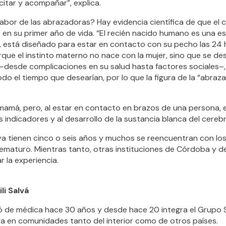
itar y acompañar”, explica.
abor de las abrazadoras? Hay evidencia científica de que el co
o en su primer año de vida. “El recién nacido humano es una
 está diseñado para estar en contacto con su pecho las 24 h
ue el instinto materno no nace con la mujer, sino que se des
 –desde complicaciones en su salud hasta factores sociales–
do el tiempo que desearían, por lo que la figura de la “abra
 mamá, pero, al estar en contacto en brazos de una persona, 
indicadores y al desarrollo de la sustancia blanca del cerebr
a tienen cinco o seis años y muchos se reencuentran con los
rematuro. Mientras tanto, otras instituciones de Córdoba y d
 la experiencia.
li Salvá
ibió de médica hace 30 años y desde hace 20 integra el Grupo 
ora en comunidades tanto del interior como de otros países.