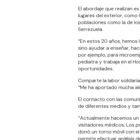
El abordaje que realizan es 
lugares del exterior, como C
poblaciones como la de lo
Serrezuela.
“En estos 20 años, hemos l
sino ayudar a enseñar, hac
por ejemplo, para microempr
pediatra y trabaja en el Ho
oportunidades.
Comparte la labor solidari
“Me ha aportado mucha alegr
El contacto con las comuni
de diferentes medios y tam
“Actualmente hacemos un vi
visitadores médicos. Los p
donó un torno móvil con el
permite efectuar análisis d