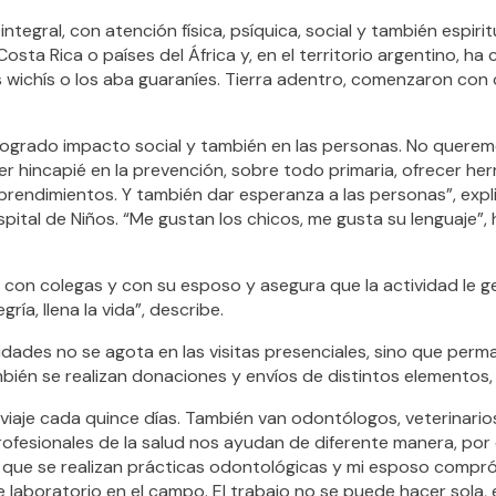
integral, con atención física, psíquica, social y también espirit
osta Rica o países del África y, en el territorio argentino, ha
s wichís o los aba guaraníes. Tierra adentro, comenzaron co
ogrado impacto social y también en las personas. No queremo
er hincapié en la prevención, sobre todo primaria, ofrecer he
endimientos. Y también dar esperanza a las personas”, explica
spital de Niños. “Me gustan los chicos, me gusta su lenguaje”
a con colegas y con su esposo y asegura que la actividad le g
ía, llena la vida”, describe.
dades no se agota en las visitas presenciales, sino que perm
bién se realizan donaciones y envíos de distintos elementos
aje cada quince días. También van odontólogos, veterinarios
rofesionales de la salud nos ayudan de diferente manera, por 
 que se realizan prácticas odontológicas y mi esposo compró 
e laboratorio en el campo. El trabajo no se puede hacer sola,