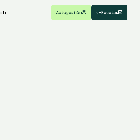
cto
Autogestión
e-Recetas