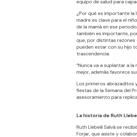
equipo de salud para capac
¿Por qué es importante la l
madre es clave para el niñ
de la mamá en ese periodo,
también es importante, porq
que, por distintas razones
pueden estar con su hijo to
trascendencia.
“Nunca va a suplantar a la
mejor, además favorece sus 
Los primeros abrazaditos y
fiestas de la Semana del P
asesoramiento para replicar
La historia de Ruth Llebei
Ruth Llebeili Salvá se rec
Forjar, que asiste y colab