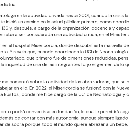
ediatría.
oga en la actividad privada hasta 2001, cuando la crisis la
e inició un camino en la salud pública: primero, como coordin
 136 y, después, a cargo de la organización, docencia y capac
zaba a ser considerada una actividad crítica, en el Ministeri
 en el hospital Misericordia, donde descubrí esta maravilla d
punta. Y revela que, cuando coordinaba la UCI de Neonatología
voluntariado, que primero fue de dimensiones reducidas, pens
a inquietud de una de las integrantes forjó el germen de lo q
y me comentó sobre la actividad de las abrazadoras, que se h
jar en ello. En 2022, el Misericordia se fusionó con la Nuev
sta Bustos’, donde me hice cargo de la UCI de Neonatología y con
onto podrá convertirse en fundación, lo cual le permitirá segu
además de contar con más autonomía, aunque siempre ligado a
ar de sobra porque todo el mundo quiere abrazar a un bebé, 