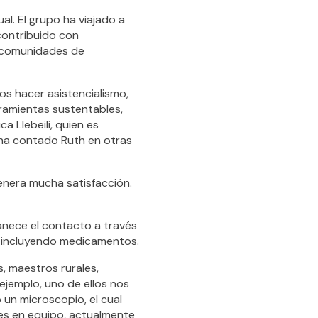
ual. El grupo ha viajado a
 contribuido con
n comunidades de
s hacer asistencialismo,
rramientas sustentables,
 Llebeili, quien es
, ha contado Ruth en otras
enera mucha satisfacción.
anece el contacto a través
, incluyendo medicamentos.
, maestros rurales,
ejemplo, uno de ellos nos
un microscopio, el cual
 es en equipo, actualmente