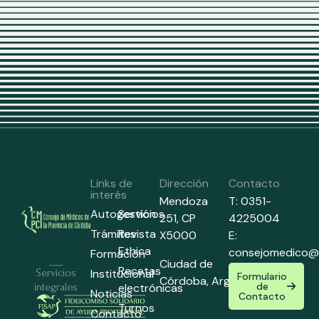
Links de
Dirección
Contacto
interés
Mendoza
T: 0351-
Autogestión
Servicios
251,
CP
4225004
Trámites
Revista
X5000
E:
Ethica
consejomedico@
Formación
Ciudad de
Recetas
Institucional
Servicios
Formulario
Córdoba,
Argentina
de
electrónicas
integrales
Noticias
Contacto
Turnos
Contacto