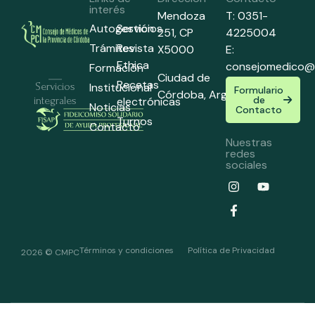
interés
Mendoza
T: 0351-
Autogestión
Servicios
251,
CP
4225004
Trámites
Revista
X5000
E:
Ethica
consejomedico@
Formación
Ciudad de
Recetas
Institucional
Servicios
Formulario
Córdoba,
Argentina
de
electrónicas
integrales
Noticias
Contacto
Turnos
Contacto
Nuestras
redes
sociales
Términos y condiciones
Política de Privacidad
2026 © CMPC