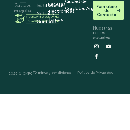
Ciudad de
Recetas
Institucional
Servicios
Formulario
Córdoba,
Argentina
de
electrónicas
integrales
Noticias
Contacto
Turnos
Contacto
Nuestras
redes
sociales
Términos y condiciones
Política de Privacidad
2026 © CMPC