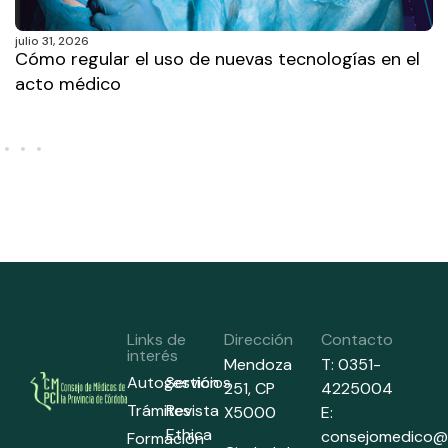
julio 31, 2026
Cómo regular el uso de nuevas tecnologías en el
acto médico
Links de
Dirección
Contacto
interés
Mendoza
T: 0351-
Autogestión
Servicios
251,
CP
4225004
Trámites
Revista
X5000
E:
Ethica
consejomedico@
Formación